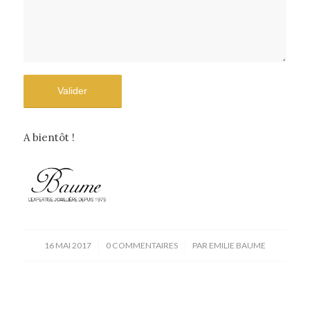
A bientôt !
/
/
16 MAI 2017
0 COMMENTAIRES
PAR
EMILIE BAUME