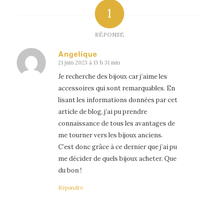
1
RÉPONSE
Angelique
21 juin 2023 à 13 h 31 min
dit
:
Je recherche des bijoux car j’aime les
accessoires qui sont remarquables. En
lisant les informations données par cet
article de blog, j’ai pu prendre
connaissance de tous les avantages de
me tourner vers les bijoux anciens.
C’est donc grâce à ce dernier que j’ai pu
me décider de quels bijoux acheter. Que
du bon !
Répondre