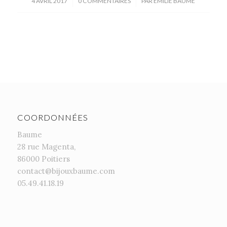
/
/
4 AVRIL 2017
0 COMMENTAIRES
PAR
EMILIE BAUME
COORDONNÉES
Baume
28 rue Magenta,
86000 Poitiers
contact@bijouxbaume.com
05.49.41.18.19