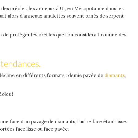
s des créoles, les anneaux à Ur, en Mésopotamie dans les
sait alors d’anneaux amulettes souvent ornés de serpent
on de protéger les oreilles que l’on considérait comme des
s tendances.
e décline en différents formats : demie pavée de
diamants
,
oles !
ne face d’un pavage de diamants, l’autre face étant lisse.
portées face lisse ou face pavée.