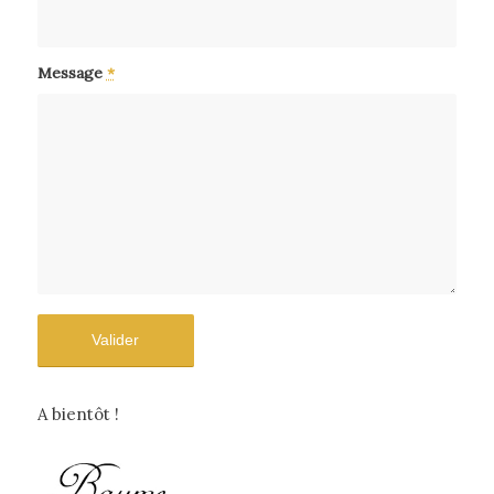
Message
*
A bientôt !